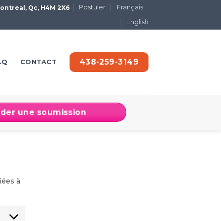
Postuler
Français
 Montreal, Qc, H4M 2X6
English
438-259-3149
.Q
CONTACT
er une soumission
iées à